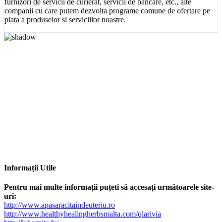
furnizori de servicii de curierat, servicii de bancare, etc., alte
companii cu care putem dezvolta programe comune de ofertare pe
piata a produselor si serviciilor noastre.
Informații Utile
Pentru mai multe informații puțeti să accesați următoarele site-
uri:
http://www.apasaracitaindeuteriu.ro
http://www.healthyhealingherbsmalta.com/qlarivia