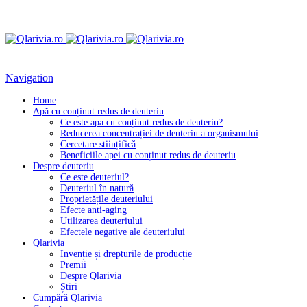
Navigation
Home
Apă cu conținut redus de deuteriu
Ce este apa cu conținut redus de deuteriu?
Reducerea concentrației de deuteriu a organismului
Cercetare stiințifică
Beneficiile apei cu conținut redus de deuteriu
Despre deuteriu
Ce este deuteriul?
Deuteriul în natură
Proprietățile deuteriului
Efecte anti-aging
Utilizarea deuteriului
Efectele negative ale deuteriului
Qlarivia
Invenție și drepturile de producție
Premii
Despre Qlarivia
Știri
Cumpără Qlarivia