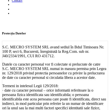
Contact
Home
Protecția Datelor
Protecția Datelor
S.C. MECRO SYSTEM SRL avand sediul în Bdul Timisoara Nr.
100 P, sect 6, Bucuresti, înregistrată la Reg.Com. sub nr.
J40/2334/1991, CUI RO 431712.
Datele cu caracter personal vor fi colectate si prelucrate de catre
S.C. MECRO SYSTEM SRL numai in masura permisa prin Legea
nr. 129/2018 privind protectia persoanelor cu privire la prelucrarea
de date cu caracter personal si circulatia libera a acestor date.
Termeni in intelesul Legii 129/2018:
· date cu caracter personal – orice informatii referitoare la o
persoana fizica identificata sau identificabila; o persoana
identificabila este acea persoana care poate fi identificata, direct sau
indirect, in mod particular prin referire la un numar de identificare
ori la unul sau la mai multi factori specifici identitatii sale fizice,