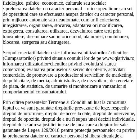
fiziologice, psihice, economice, culturale sau sociale;
· prelucrarea datelor cu caracter personal – orice operatiune sau set
de operatiuni care se efectueaza asupra datelor cu caracter personal,
prin mijloace automate sau neautomate, cum ar fi colectarea,
inregistrarea, organizarea, stocarea, adaptarea ori modificarea,
extragerea, consultarea, utilizarea, dezvaluirea catre terti prin
transmitere, diseminare sau in orice mod, alaturarea, combinarea,
blocarea, stergerea sau distrugerea.
Scopul colectarii datelor este: informarea utilizatorilor / clientilor
(Cumparatorilor) privind situatia contului lor de pe www.qlarivia.ro,
informarea utilizatorilor/clientilor privind evolutia si starea
comenzilor, evaluarea produselor si serviciilor oferite, activitati
comerciale, de promovare a produselor si serviciilor, de marketing,
de publicitate, de media, administrative, de dezvoltare, de cercetare
de piata, de statistica, de urmarire si monitorizare a vanzarilor si
comportamentul consumatorului.
Prin citirea prezentelor Termene si Conditii ati luat la cunostinta
faptul ca va sunt garantate drepturile prevazute de lege, respectiv
dreptul de informare, dreptul de acces la date, dreptul de interventie,
dreptul de opozitie, dreptul de a nu fi supus unei decizii individuale,
dreptul de se adresa justitiei in caz de incalcare a drepturilor sale
garantate de Legea 129/2018 pentru protecţia persoanelor cu privire
la prelucrarea datelor cu caracter personal şi libera circulaţie a