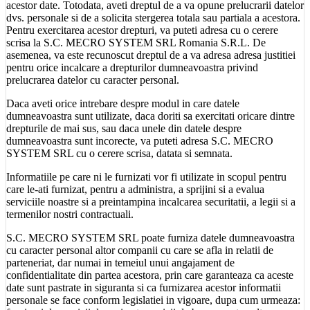
acestor date. Totodata, aveti dreptul de a va opune prelucrarii datelor
dvs. personale si de a solicita stergerea totala sau partiala a acestora.
Pentru exercitarea acestor drepturi, va puteti adresa cu o cerere
scrisa la S.C. MECRO SYSTEM SRL Romania S.R.L. De
asemenea, va este recunoscut dreptul de a va adresa adresa justitiei
pentru orice incalcare a drepturilor dumneavoastra privind
prelucrarea datelor cu caracter personal.
Daca aveti orice intrebare despre modul in care datele
dumneavoastra sunt utilizate, daca doriti sa exercitati oricare dintre
drepturile de mai sus, sau daca unele din datele despre
dumneavoastra sunt incorecte, va puteti adresa S.C. MECRO
SYSTEM SRL cu o cerere scrisa, datata si semnata.
Informatiile pe care ni le furnizati vor fi utilizate in scopul pentru
care le-ati furnizat, pentru a administra, a sprijini si a evalua
serviciile noastre si a preintampina incalcarea securitatii, a legii si a
termenilor nostri contractuali.
S.C. MECRO SYSTEM SRL poate furniza datele dumneavoastra
cu caracter personal altor companii cu care se afla in relatii de
parteneriat, dar numai in temeiul unui angajament de
confidentialitate din partea acestora, prin care garanteaza ca aceste
date sunt pastrate in siguranta si ca furnizarea acestor informatii
personale se face conform legislatiei in vigoare, dupa cum urmeaza: