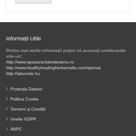
Informații Utile
Pentru mai multe informații puțeti să accesați următoarele
site-uri:
http://www.apasaracitaindeuteriu.ro
http://www.healthyhealingherbsmalta.com/qlarivia
http://labornite.hu
Protecția Datelor
Politica Cookie
Termeni și Condiții
Unelte GDPR
ANPC