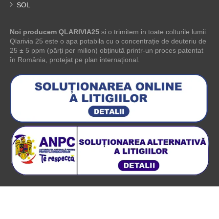
SOL
Noi producem QLARIVIA25
si o trimitem in toate colturile lumii.
Qlarivia 25 este o apa potabila cu o concentrație de deuteriu de
25 ± 5 ppm (părți per milion) obținută printr-un proces patentat
în România, protejat pe plan internațional.
SC MECRO SYSTEM SRL
- J40/2334/1991 - Bld. Timisoara nr. 100
P, Sector 6, Bucuresti, Romania 2026